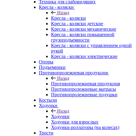
Техника для слабовидящих
Кресла - коляски
Назад
Кресла - коляски
Кресла - коляски детские
Кресла - коляски механические
Кресла - коляски повышенной
грузоподъемности
Кресла - коляски с управлением одной
рукой
Кресла - коляски электрические
Опоры
Подъемники
Противопролежневая продукция
Назад
Противопролежневая продукция
Противопролежневые матрасы
Противопролежневые подушки
Костыли
Ходунки
Назад
Ходунки
Ходунки для взрослых
Ходунки-роллаторы (на колесах)
Трости