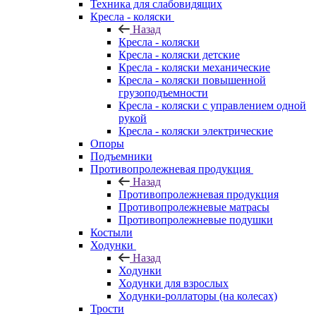
Техника для слабовидящих
Кресла - коляски
Назад
Кресла - коляски
Кресла - коляски детские
Кресла - коляски механические
Кресла - коляски повышенной
грузоподъемности
Кресла - коляски с управлением одной
рукой
Кресла - коляски электрические
Опоры
Подъемники
Противопролежневая продукция
Назад
Противопролежневая продукция
Противопролежневые матрасы
Противопролежневые подушки
Костыли
Ходунки
Назад
Ходунки
Ходунки для взрослых
Ходунки-роллаторы (на колесах)
Трости