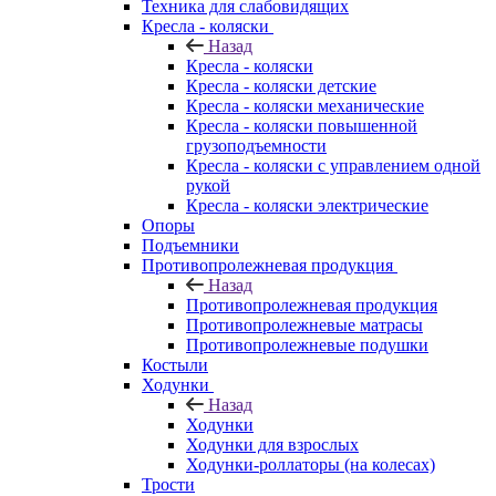
Техника для слабовидящих
Кресла - коляски
Назад
Кресла - коляски
Кресла - коляски детские
Кресла - коляски механические
Кресла - коляски повышенной
грузоподъемности
Кресла - коляски с управлением одной
рукой
Кресла - коляски электрические
Опоры
Подъемники
Противопролежневая продукция
Назад
Противопролежневая продукция
Противопролежневые матрасы
Противопролежневые подушки
Костыли
Ходунки
Назад
Ходунки
Ходунки для взрослых
Ходунки-роллаторы (на колесах)
Трости