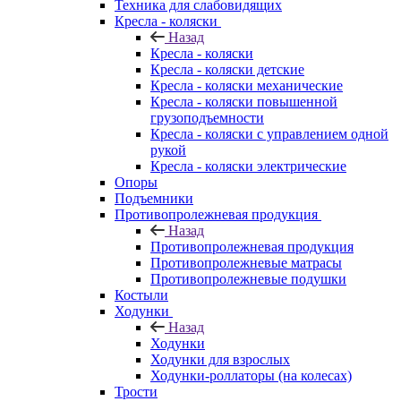
Техника для слабовидящих
Кресла - коляски
Назад
Кресла - коляски
Кресла - коляски детские
Кресла - коляски механические
Кресла - коляски повышенной
грузоподъемности
Кресла - коляски с управлением одной
рукой
Кресла - коляски электрические
Опоры
Подъемники
Противопролежневая продукция
Назад
Противопролежневая продукция
Противопролежневые матрасы
Противопролежневые подушки
Костыли
Ходунки
Назад
Ходунки
Ходунки для взрослых
Ходунки-роллаторы (на колесах)
Трости