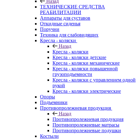
Назад
ТЕХНИЧЕСКИЕ СРЕДСТВА
РЕАБИЛИТАЦИИ
Аппараты для суставов
Откидные сиденья
Поручни
Техника для слабовидящих
Кресла - коляски
Назад
Кресла - коляски
Кресла - коляски детские
Кресла - коляски механические
Кресла - коляски повышенной
грузоподъемности
Кресла - коляски с управлением одной
рукой
Кресла - коляски электрические
Опоры
Подъемники
Противопролежневая продукция
Назад
Противопролежневая продукция
Противопролежневые матрасы
Противопролежневые подушки
Костыли