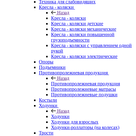
Техника для слабовидящих
Кресла - коляски
Назад
Кресла - коляски
Кресла - коляски детские
Кресла - коляски механические
Кресла - коляски повышенной
грузоподъемности
Кресла - коляски с управлением одной
рукой
Кресла - коляски электрические
Опоры
Подъемники
Противопролежневая продукция
Назад
Противопролежневая продукция
Противопролежневые матрасы
Противопролежневые подушки
Костыли
Ходунки
Назад
Ходунки
Ходунки для взрослых
Ходунки-роллаторы (на колесах)
Трости