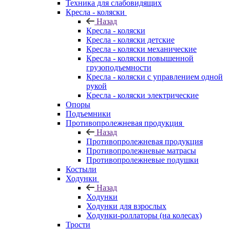
Техника для слабовидящих
Кресла - коляски
Назад
Кресла - коляски
Кресла - коляски детские
Кресла - коляски механические
Кресла - коляски повышенной
грузоподъемности
Кресла - коляски с управлением одной
рукой
Кресла - коляски электрические
Опоры
Подъемники
Противопролежневая продукция
Назад
Противопролежневая продукция
Противопролежневые матрасы
Противопролежневые подушки
Костыли
Ходунки
Назад
Ходунки
Ходунки для взрослых
Ходунки-роллаторы (на колесах)
Трости