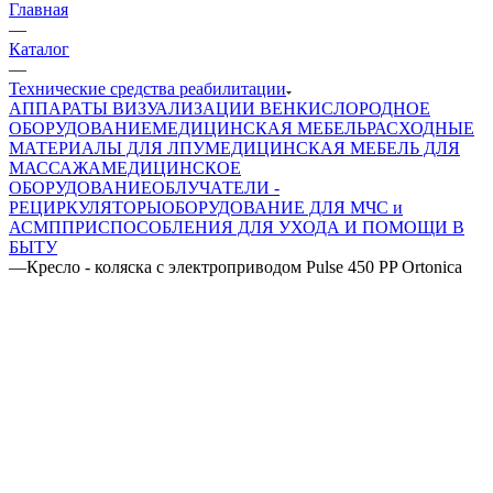
Главная
—
Каталог
—
Технические средства реабилитации
АППАРАТЫ ВИЗУАЛИЗАЦИИ ВЕН
КИСЛОРОДНОЕ
ОБОРУДОВАНИЕ
МЕДИЦИНСКАЯ МЕБЕЛЬ
РАСХОДНЫЕ
МАТЕРИАЛЫ ДЛЯ ЛПУ
МЕДИЦИНСКАЯ МЕБЕЛЬ ДЛЯ
МАССАЖА
МЕДИЦИНСКОЕ
ОБОРУДОВАНИЕ
ОБЛУЧАТЕЛИ -
РЕЦИРКУЛЯТОРЫ
ОБОРУДОВАНИЕ ДЛЯ МЧС и
АСМП
ПРИСПОСОБЛЕНИЯ ДЛЯ УХОДА И ПОМОЩИ В
БЫТУ
—
Кресло - коляска с электроприводом Pulse 450 PP Ortonica