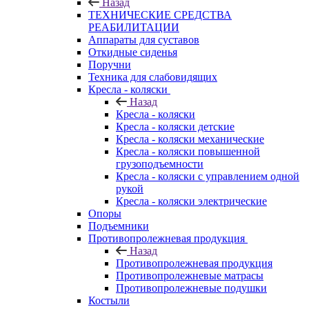
Назад
ТЕХНИЧЕСКИЕ СРЕДСТВА
РЕАБИЛИТАЦИИ
Аппараты для суставов
Откидные сиденья
Поручни
Техника для слабовидящих
Кресла - коляски
Назад
Кресла - коляски
Кресла - коляски детские
Кресла - коляски механические
Кресла - коляски повышенной
грузоподъемности
Кресла - коляски с управлением одной
рукой
Кресла - коляски электрические
Опоры
Подъемники
Противопролежневая продукция
Назад
Противопролежневая продукция
Противопролежневые матрасы
Противопролежневые подушки
Костыли