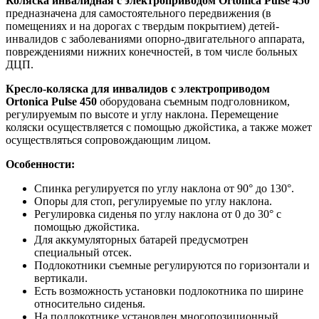
Коляска инвалидная с электроприводом Ortonica Pulse 450
предназначена для самостоятельного передвижения (в
помещениях и на дорогах с твердым покрытием) детей-
инвалидов с заболеваниями опорно-двигательного аппарата,
повреждениями нижних конечностей, в том числе больных
ДЦП.
Кресло-коляска для инвалидов с электроприводом
Ortonica Pulse 450
оборудована съемным подголовником,
регулируемым по высоте и углу наклона. Перемещение
коляски осуществляется с помощью джойстика, а также может
осуществляться сопровождающим лицом.
Особенности:
Спинка регулируется по углу наклона от 90° до 130°.
Опоры для стоп, регулируемые по углу наклона.
Регулировка сиденья по углу наклона от 0 до 30° с
помощью джойстика.
Для аккумуляторных батарей предусмотрен
специальный отсек.
Подлокотники съемные регулируются по горизонтали и
вертикали.
Есть возможность установки подлокотника по ширине
относительно сиденья.
На подлокотнике установлен многопозиционный