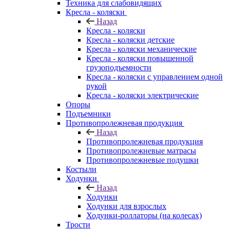
Техника для слабовидящих
Кресла - коляски
Назад
Кресла - коляски
Кресла - коляски детские
Кресла - коляски механические
Кресла - коляски повышенной
грузоподъемности
Кресла - коляски с управлением одной
рукой
Кресла - коляски электрические
Опоры
Подъемники
Противопролежневая продукция
Назад
Противопролежневая продукция
Противопролежневые матрасы
Противопролежневые подушки
Костыли
Ходунки
Назад
Ходунки
Ходунки для взрослых
Ходунки-роллаторы (на колесах)
Трости